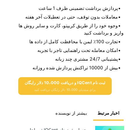
پردازش برداشت تضمینی ظرف 1 ساعت
معاملات بدون توقف، حتی در تعطیلات آخر هفته
وجوه خود را از طریق کریپتو، کارت و سایر روش ها
واریز و برداشت کنید
تجارت 100٪ ایمن با محافظت کامل از داده ها
امکان معامله تحت راهنمایی تاجر با تجربه
پشتیبانی 24/7 مشتری چند زبانه
بیش از 10000 تراکنش پردازش شده روزانه
ثبت نام IQCent و دریافت 10،000 دلار رایگان
برای مبتدیان 10،000 دلار رایگان دریافت کنید
اخبار مرتبط
بیشتر از نویسنده
حساب ثبت نام IQCent : مراحل و