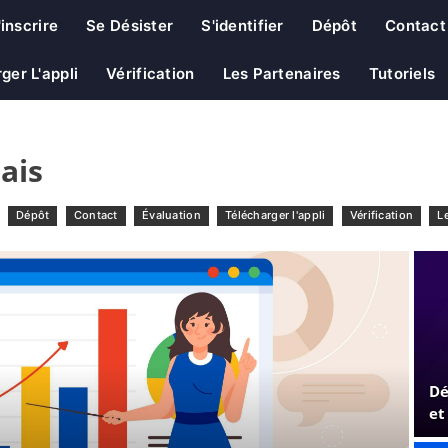
'inscrire
Se Désister
S'identifier
Dépôt
Contact
ger L'appli
Vérification
Les Partenaires
Tutoriels
ais
Dépôt
Contact
Évaluation
Télécharger l'appli
Vérification
L
Dé
et