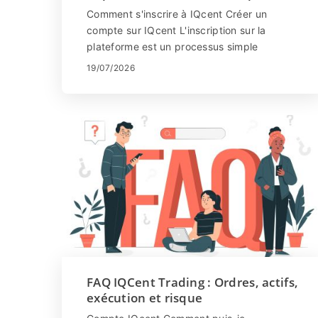
nouveaux utilisateurs
Comment s'inscrire à IQcent Créer un
compte sur IQcent L'inscription sur la
plateforme est un processus simple
consistant en quelques clics. Cliquez sur
19/07/2026
"S'inscr...
FAQ IQCent Trading : Ordres, actifs,
exécution et risque