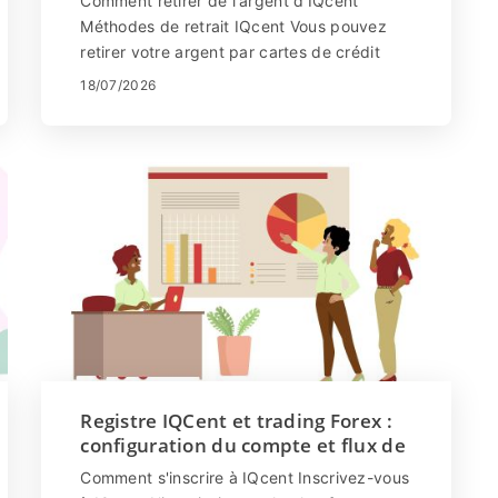
Comment retirer de l'argent d'IQcent
Méthodes de retrait IQcent Vous pouvez
retirer votre argent par cartes de crédit
(VISA/MasterCard), virement bancaire,
18/07/2026
Bitcoin, ...
Registre IQCent et trading Forex :
configuration du compte et flux de
travail de trading
Comment s'inscrire à IQcent Inscrivez-vous