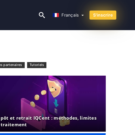
Français
Français
S'inscrire
es partenaires
Tutoriels
pôt et retrait IQCent : méthodes, limites
 traitement