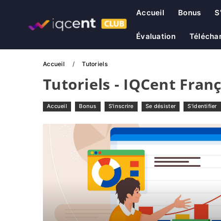
Accueil
Bonus
S
Évaluation
Téléchar
Accueil
Tutoriels
Tutoriels - IQCent Franç
Accueil
Bonus
S'inscrire
Se désister
S'identifier