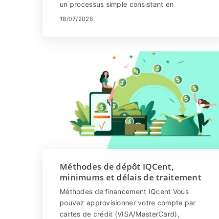
un processus simple consistant en
quelques clics. Cliquez sur "S'inscrire...
18/07/2026
Méthodes de dépôt IQCent,
minimums et délais de traitement
Méthodes de financement IQcent Vous
pouvez approvisionner votre compte par
cartes de crédit (VISA/MasterCard),