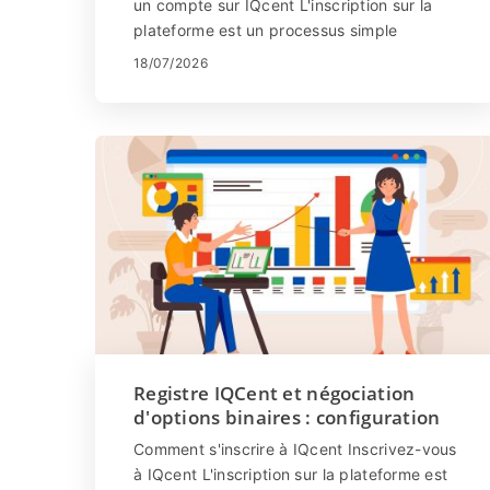
un compte sur IQcent L'inscription sur la
plateforme est un processus simple
consistant en quelques clics. Cliquez sur
18/07/2026
"...
Registre IQCent et négociation
d'options binaires : configuration
du compte et négociation
Comment s'inscrire à IQcent Inscrivez-vous
à IQcent L'inscription sur la plateforme est