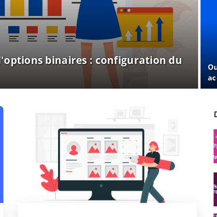
'options binaires : configuration du
Ou
ac