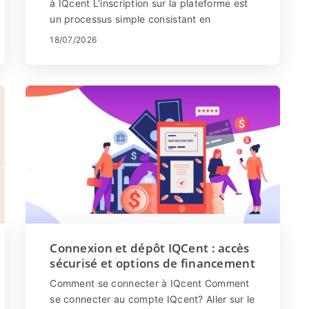
à IQcent L'inscription sur la plateforme est
un processus simple consistant en
quelques clics. Cliquez sur "S'inscrire...
18/07/2026
Connexion et dépôt IQCent : accès
sécurisé et options de financement
Comment se connecter à IQcent Comment
se connecter au compte IQcent? Aller sur le