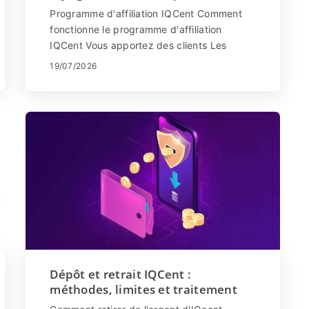
Programme d'affiliation IQCent Comment
fonctionne le programme d'affiliation
IQCent Vous apportez des clients Les
clients effectuent des dépôts Vo...
19/07/2026
Dépôt et retrait IQCent :
méthodes, limites et traitement