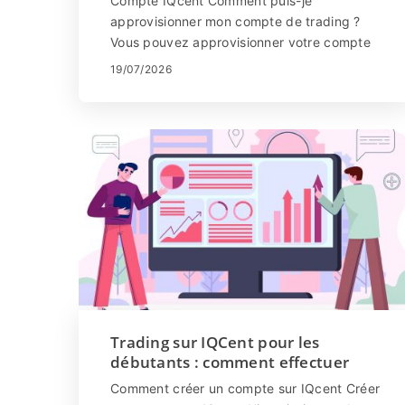
Compte IQcent Comment puis-je
approvisionner mon compte de trading ?
Vous pouvez approvisionner votre compte
par cartes de crédit (VISA/MasterCard),
19/07/2026
virement bancaire, Bitc...
Trading sur IQCent pour les
débutants : comment effectuer
votre première transaction
Comment créer un compte sur IQcent Créer