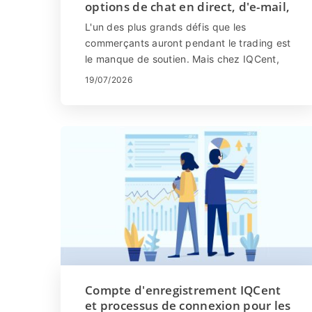
leur propre argent.
options de chat en direct, d'e-mail,
de téléphone et d'aide
L'un des plus grands défis que les
commerçants auront pendant le trading est
le manque de soutien. Mais chez IQCent,
vous disposez d'un support client via le
19/07/2026
chat vidéo en direct, les appels
téléphoniques et les e-mails. Surtout, vous
avez la possibilité de rejoindre le chat de
groupe ou le chat privé.
Compte d'enregistrement IQCent
et processus de connexion pour les