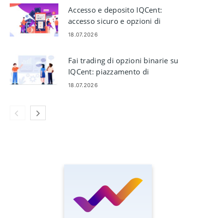
Accesso e deposito IQCent:
accesso sicuro e opzioni di
finanziamento
18.07.2026
Fai trading di opzioni binarie su
IQCent: piazzamento di
operazioni, grafici e rischio
18.07.2026