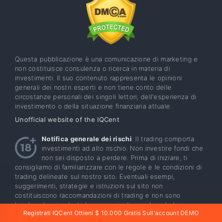
Questa pubblicazione è una comunicazione di marketing e
non costituisce consulenza o ricerca in materia di
investimenti. Il suo contenuto rappresenta le opinioni
generali dei nostri esperti e non tiene conto delle
circostanze personali dei singoli lettori, dell'esperienza di
investimento o della situazione finanziaria attuale.
Unofficial website of the IQCent
Notifica generale dei rischi
: Il trading comporta
investimenti ad alto rischio. Non investire fondi che
non sei disposto a perdere. Prima di iniziare, ti
consigliamo di familiarizzare con le regole e le condizioni di
trading delineate sul nostro sito. Eventuali esempi,
suggerimenti, strategie e istruzioni sul sito non
costituiscono raccomandazioni di trading e non sono
legalmente vincolanti. I commercianti prendono le loro
Registrati IQCent Ottieni $ 10.000 Gratis Sull'account DEMO
decisioni in modo indipendente e questa azienda non se ne