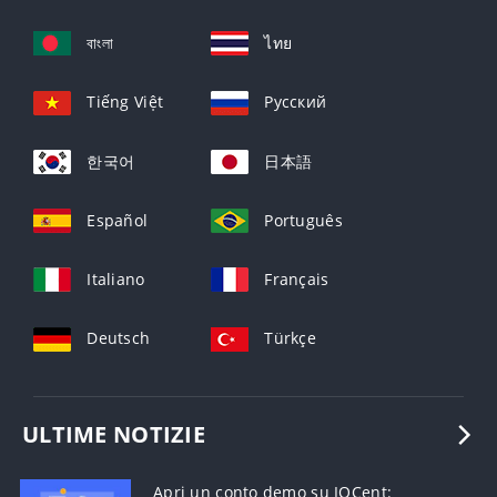
বাংলা
ไทย
Tiếng Việt
Русский
한국어
日本語
Español
Português
Italiano
Français
Deutsch
Türkçe
ULTIME NOTIZIE
Apri un conto demo su IQCent: