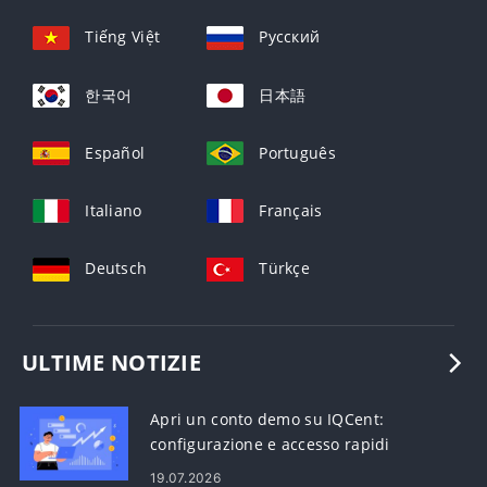
Tiếng Việt
Русский
한국어
日本語
Español
Português
Italiano
Français
Deutsch
Türkçe
ULTIME NOTIZIE
Apri un conto demo su IQCent:
configurazione e accesso rapidi
19.07.2026