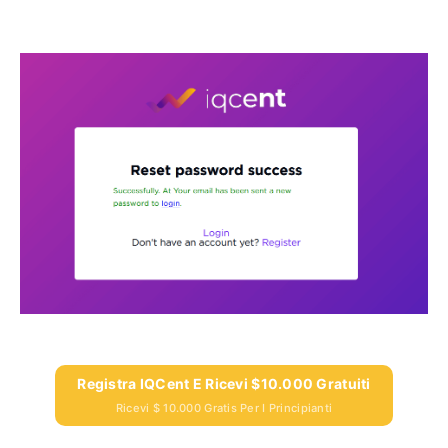
Registra IQCent E Ricevi $10.000 Gratuiti
Ricevi $ 10.000 Gratis Per I Principianti