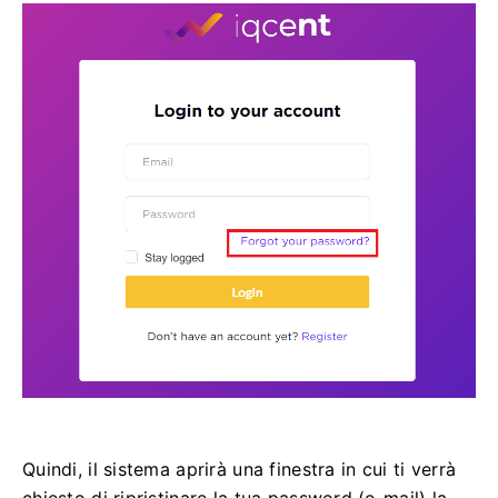
Quindi, il sistema aprirà una finestra in cui ti verrà
chiesto di ripristinare la tua password (e-mail) la