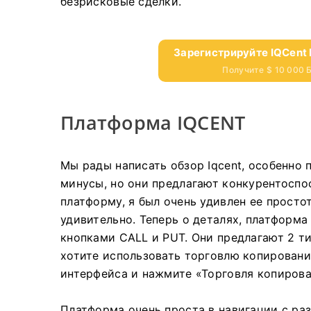
безрисковые сделки.
Зарегистрируйте IQCent 
Получите $ 10 000
Платформа IQCENT
Мы рады написать обзор Iqcent, особенно
минусы, но они предлагают конкурентосп
платформу, я был очень удивлен ее просто
удивительно.
Теперь о деталях, платформа
кнопками CALL и PUT.
Они предлагают 2 т
хотите использовать торговлю копировани
интерфейса и нажмите «Торговля копиров
Платформа очень проста в навигации с р