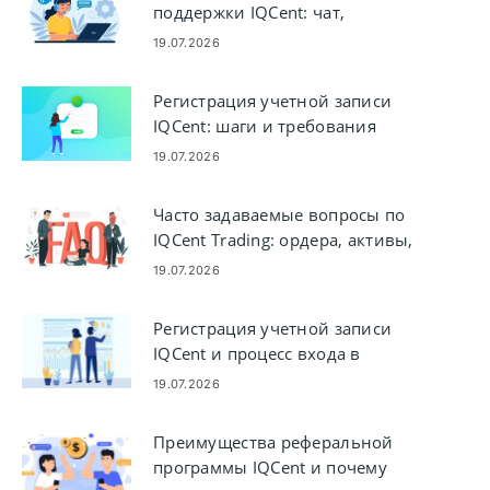
поддержки IQCent: чат,
электронная почта, телефон и
19.07.2026
варианты помощи
Регистрация учетной записи
IQCent: шаги и требования
19.07.2026
Часто задаваемые вопросы по
IQCent Trading: ордера, активы,
исполнение и риски
19.07.2026
Регистрация учетной записи
IQCent и процесс входа в
систему для новых
19.07.2026
пользователей
Преимущества реферальной
программы IQCent и почему