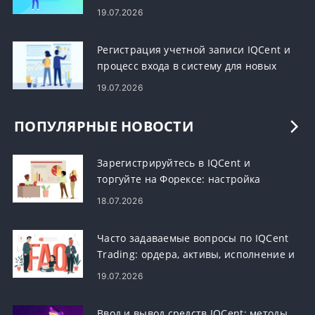
19.07.2026
Регистрация учетной записи IQCent и
процесс входа в систему для новых
пользователей
19.07.2026
ПОПУЛЯРНЫЕ НОВОСТИ
Зарегистрируйтесь в IQCent и
торгуйте на Форексе: настройка
учетной записи и рабочий процесс
18.07.2026
торговли
Часто задаваемые вопросы по IQCent
Trading: ордера, активы, исполнение и
риски
19.07.2026
Ввод и вывод средств IQCent: методы,