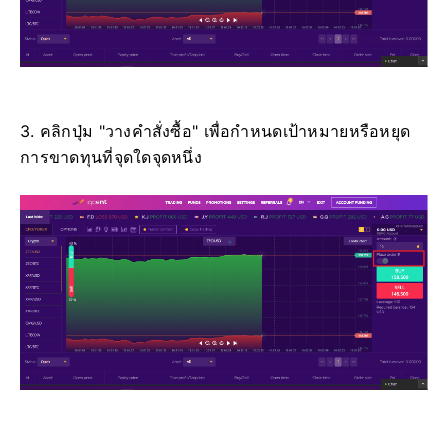
3. คลิกปุ่ม "วางคำสั่งซื้อ" เพื่อกำหนดเป้าหมายหรือหยุด
การขาดทุนที่จุดใดจุดหนึ่ง