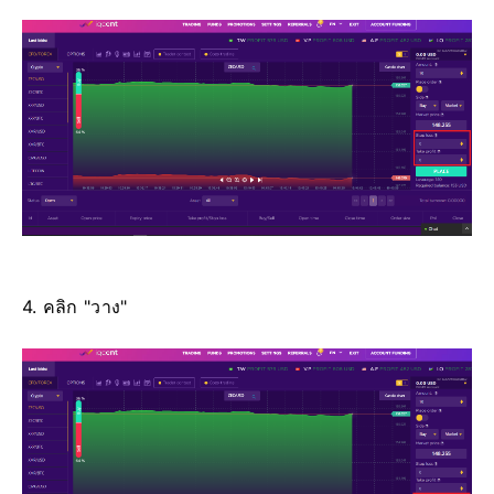
4. คลิก "วาง"