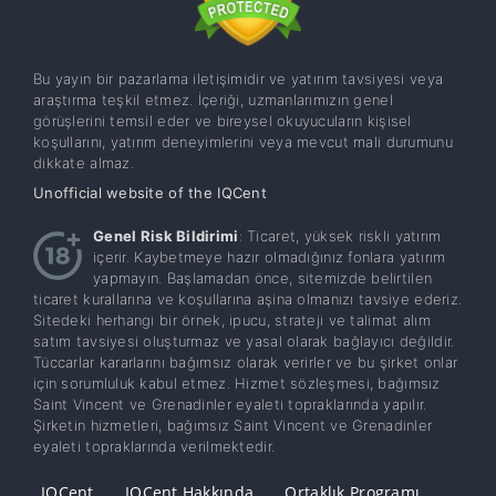
Bu yayın bir pazarlama iletişimidir ve yatırım tavsiyesi veya
araştırma teşkil etmez. İçeriği, uzmanlarımızın genel
görüşlerini temsil eder ve bireysel okuyucuların kişisel
koşullarını, yatırım deneyimlerini veya mevcut mali durumunu
dikkate almaz.
Unofficial website of the IQCent
Genel Risk Bildirimi
: Ticaret, yüksek riskli yatırım
içerir. Kaybetmeye hazır olmadığınız fonlara yatırım
yapmayın. Başlamadan önce, sitemizde belirtilen
ticaret kurallarına ve koşullarına aşina olmanızı tavsiye ederiz.
Sitedeki herhangi bir örnek, ipucu, strateji ve talimat alım
satım tavsiyesi oluşturmaz ve yasal olarak bağlayıcı değildir.
Tüccarlar kararlarını bağımsız olarak verirler ve bu şirket onlar
için sorumluluk kabul etmez. Hizmet sözleşmesi, bağımsız
Saint Vincent ve Grenadinler eyaleti topraklarında yapılır.
Şirketin hizmetleri, bağımsız Saint Vincent ve Grenadinler
eyaleti topraklarında verilmektedir.
IQCent
IQCent Hakkında
Ortaklık Programı