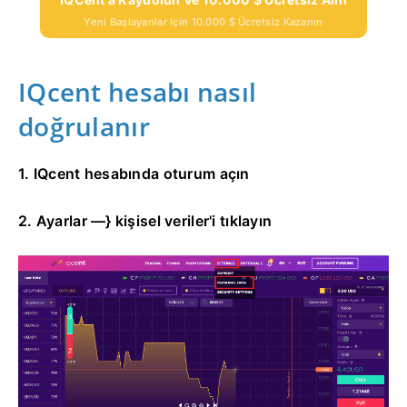
Yeni Başlayanlar Için 10.000 $ Ücretsiz Kazanın
IQcent hesabı nasıl
doğrulanır
1. IQcent hesabında oturum açın
2. Ayarlar —} kişisel veriler'i tıklayın