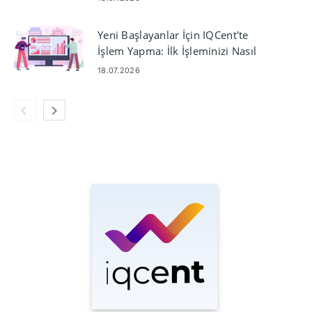
Yeni Başlayanlar İçin IQCent'te
İşlem Yapma: İlk İşleminizi Nasıl
Yapabilirsiniz?
18.07.2026