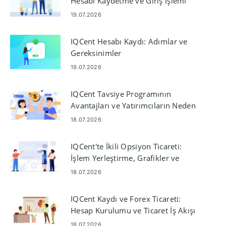
Hesabı Kaydetme ve Giriş İşlemi
19.07.2026
IQCent Hesabı Kaydı: Adımlar ve
Gereksinimler
19.07.2026
IQCent Tavsiye Programının
Avantajları ve Yatırımcıların Neden
IQCent'i Seçtiği
18.07.2026
IQCent'te İkili Opsiyon Ticareti:
İşlem Yerleştirme, Grafikler ve
Risk
18.07.2026
IQCent Kaydı ve Forex Ticareti:
Hesap Kurulumu ve Ticaret İş Akışı
18.07.2026