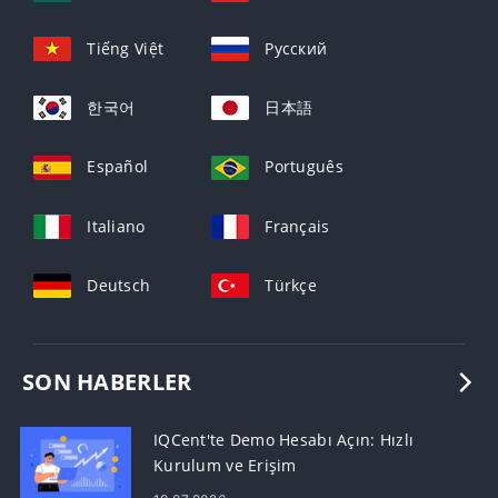
Tiếng Việt
Русский
한국어
日本語
Español
Português
Italiano
Français
Deutsch
Türkçe
SON HABERLER
IQCent'te Demo Hesabı Açın: Hızlı
Kurulum ve Erişim