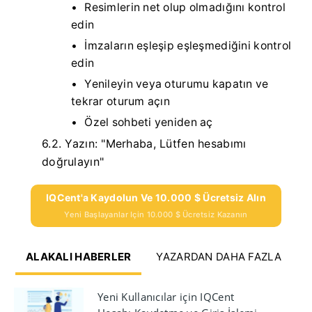
Resimlerin net olup olmadığını kontrol
edin
İmzaların eşleşip eşleşmediğini kontrol
edin
Yenileyin veya oturumu kapatın ve
tekrar oturum açın
Özel sohbeti yeniden aç
6.2.
Yazın: "Merhaba, Lütfen hesabımı
doğrulayın"
IQCent'a Kaydolun Ve 10.000 $ Ücretsiz Alın
Yeni Başlayanlar Için 10.000 $ Ücretsiz Kazanın
ALAKALI HABERLER
YAZARDAN DAHA FAZLA
Yeni Kullanıcılar için IQCent