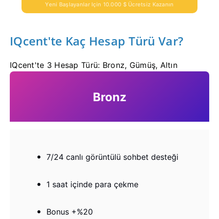
Yeni Başlayanlar Için 10.000 $ Ücretsiz Kazanın
IQcent'te Kaç Hesap Türü Var?
IQcent'te 3 Hesap Türü: Bronz, Gümüş, Altın
Bronz
7/24 canlı görüntülü sohbet desteği
1 saat içinde para çekme
Bonus +%20