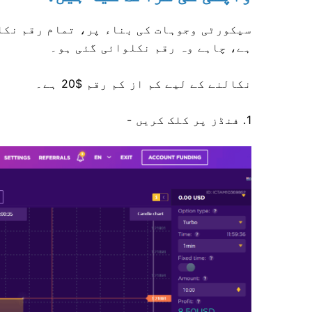
سیکورٹی وجوہات کی بناء پر، تمام رقم نکا
ہے، چاہے وہ رقم نکلوائی گئی ہو۔
نکالنے کے لیے کم از کم رقم $20 ہے۔
1. فنڈز پر کلک کریں -