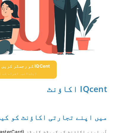
IQCent کو رجسٹر کریں اور $ 10،000 مفت حاصل کریں
ابتدائیہ افراد کے لئے $ 10،000 مفت 
IQcent اکاؤنٹ
میں اپنے تجارتی اکاؤنٹ کو کیس