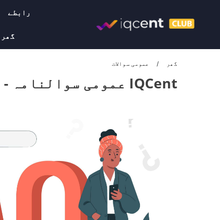
رابطے
گھر
گھر
عمومی سوالات
IQCent عمومی سوالنامہ - اردوIQCent