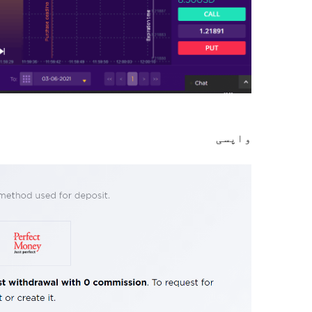
واپسی