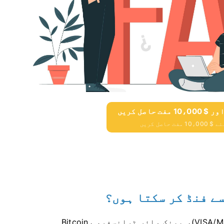
حاصل کریں
ے فنڈ کر سکتا ہوں؟
آپ اپنے اکاؤنٹ کو کریڈٹ کارڈز (VISA/MasterCard)، بینک وائر ٹرانسفر، Bitcoin،