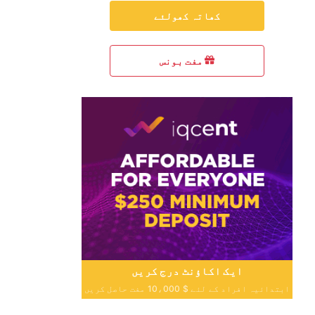
کھاتہ کھولئے
مفت بونس
ایک اکاؤنٹ درج کریں
ابتدائیہ افراد کے لئے $ 10،000 مفت حاصل کریں