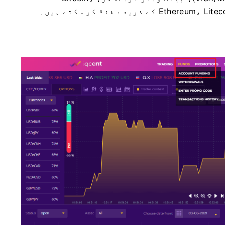
 ذریعے فنڈ کر سکتے ہیں۔