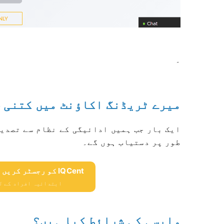
۔
میرے ٹریڈنگ اکاؤنٹ میں کتنی ج
ایک بار جب ہمیں ادائیگی کے نظام سے تصدیق
طور پر دستیاب ہوں گے۔
IQCent کو رجسٹر کریں اور $ 10،000 مفت حاصل کریں
ابتدائیہ افراد کے لئے $ 10،000 مفت 
واپسی کی شرائط کیا ہیں؟