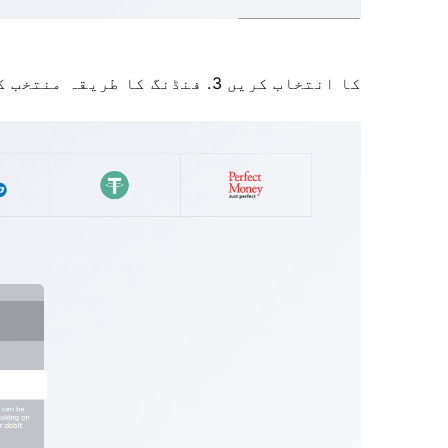
کا انتخاب کریں 3. فنڈنگ ​​کا طریقہ منتخب کریں