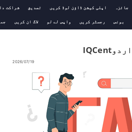
جائزہ
اپلی کیشن ڈاؤن لوڈ کریں
تصدیق
شراکت دا
بونس
رجسٹر کریں
واپس لے لو
لاگ ان کریں
جمع
2026/07/19