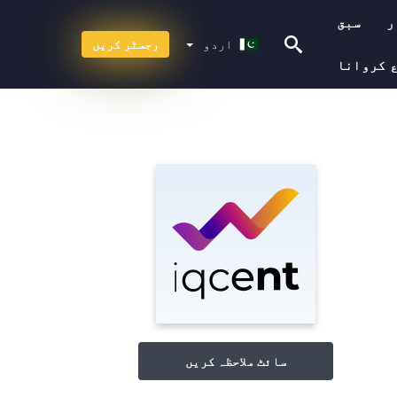
ر
سبق
اردو
اردو
رجسٹر کریں
 کروانا
سائٹ ملاحظہ کریں