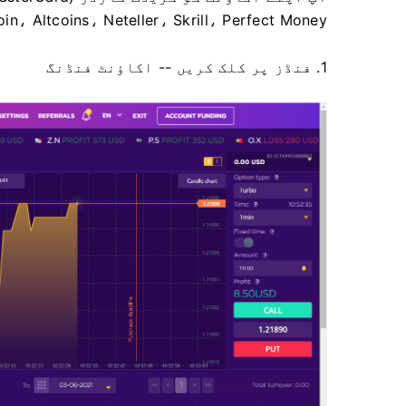
Ethereum، Litecoin، Altcoins، Neteller، Skrill، Perfect Money کے
1. فنڈز پر کلک کریں -- اکاؤنٹ فنڈنگ