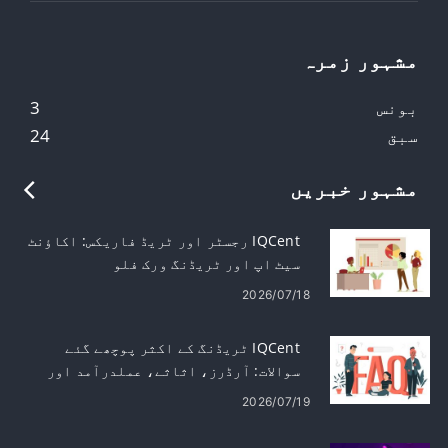
مشہور زمرہ
بونس
3
سبق
24
مشہور خبریں
IQCent رجسٹر اور ٹریڈ فاریکس: اکاؤنٹ
سیٹ اپ اور ٹریڈنگ ورک فلو
2026/07/18
IQCent ٹریڈنگ کے اکثر پوچھے گئے
سوالات: آرڈرز، اثاثے، عملدرآمد اور
رسک
2026/07/19