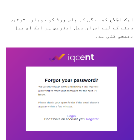
ایک اطلاع کھلے گی کہ پاس ورڈ کو دوبارہ ترتیب
دینے کے لیے اس ای میل ایڈریس پر ایک ای میل
بھیجی گئی ہے۔