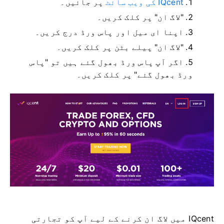
IQcent کی ویب سائٹ
پر جائیں۔
"لاگ ان" پر کلک کریں۔
اپنا ای میل اور پاس ورڈ درج کریں۔
"لاگ ان" پیلے بٹن پر کلک کریں۔
اگر آپ پاس ورڈ بھول گئے ہیں تو "پاس
ورڈ بھول گئے" پر کلک کریں۔
IQcent میں لاگ ان کرنے کے لیے آپ کو تجارتی