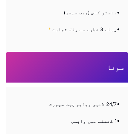
ماسٹر کلاس (ویب سیشن)
پہلے 3 خطرے سے پاک تجارت
*
سونا
24/7 لائیو ویڈیو چیٹ سپورٹ
1 گھنٹے میں واپسی