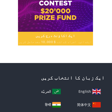
ایک اکاؤنٹ درج کریں
ابتدائیہ افراد کے لئے $ 10،000 مفت حاصل کریں
ایک زبان کا انتخاب کریں
English
العربيّة
हिन्दी
简体中文