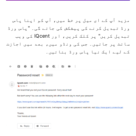
مزید آپ کے ای میل پر خط میں، آپ کو اپنا پاس
ورڈ تبدیل کرنے کی پیشکش کی جائے گی۔
"پاس ورڈ
تبدیل کریں" پر کلک کریں، اور IQcent کی ویب
سائٹ پر جائیں۔
جس کی ونڈو میں، بعد میں اجازت
کے لیے ایک نیا پاس ورڈ بنائیں۔