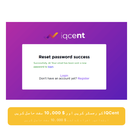
IQCent کو رجسٹر کریں اور $ 10،000 مفت حاصل کریں
ابتدائیہ افراد کے لئے $ 10،000 مفت حاصل کریں