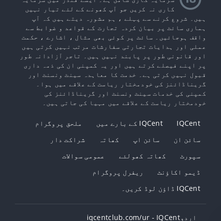
کاری نہ کریں جو آپ کھونے کے لئے تیار نہیں
ہیں۔ شروع کرنے سے پہلے ، ہم مشورہ دیتے ہیں کہ آپ
ہماری سائٹ پر بیان کردہ تجارت کے قواعد و ضوابط سے
واقف ہوجائیں۔ سائٹ پر کوئی بھی مثال ، اشارے ، حکمت
عملی اور ہدایات تجارتی سفارشات مرتب نہیں کرتی ہیں
اور قانونی طور پر پابند نہیں ہیں۔ تاجر آزادانہ طور
پر اپنے فیصلے کرتے ہیں اور یہ کمپنی ان کی ذمہ داری
قبول نہیں کرتی ہے۔ خدمت کا معاہدہ سینٹ ونسنٹ اور
گریناڈائنز کی خودمختار ریاست کے علاقے میں ہوا۔
کمپنی کی خدمات سینٹ ونسنٹ اور گریناڈائنز کی
خودمختار ریاست کے علاقے میں مہیا کی جاتی ہیں۔
IQCent
IQCent کے بارے میں
ملحق پروگرام
سائن ان
سائن اپ
کھاتہ
شراکت دار
سپورٹ
کھاتہ کھولئے
عمومی سوالات
ڈیمو اکاؤنٹ
ریفرل پروگرام
IQCent ڈاؤن لوڈ کریں۔
اردوIQCent - ‫iqcentclub.com/ur