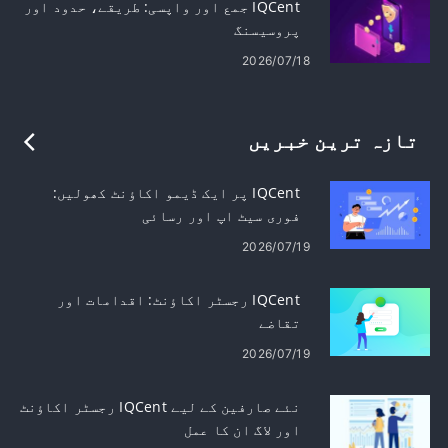
IQCent جمع اور واپسی: طریقے، حدود اور
پروسیسنگ
2026/07/18
تازہ ترین خبریں
IQCent پر ایک ڈیمو اکاؤنٹ کھولیں:
فوری سیٹ اپ اور رسائی
2026/07/19
IQCent رجسٹر اکاؤنٹ: اقدامات اور
تقاضے
2026/07/19
نئے صارفین کے لیے IQCent رجسٹر اکاؤنٹ
اور لاگ ان کا عمل