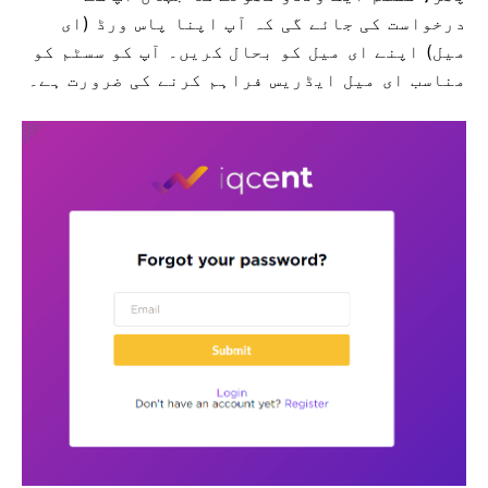
درخواست کی جائے گی کہ آپ اپنا پاس ورڈ (ای
میل) اپنے ای میل کو بحال کریں۔
آپ کو سسٹم کو
مناسب ای میل ایڈریس فراہم کرنے کی ضرورت ہے۔