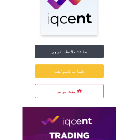
سائٹ ملاحظہ کریں
کھاتہ کھولئے
مفت بونس