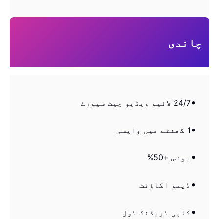
چاندی
24/7 لائیو ویڈیو چیٹ سپورٹ
1 گھنٹے میں واپسی
بونس +50%
ڈیمو اکاؤنٹ
کاپی ٹریڈنگ ٹول