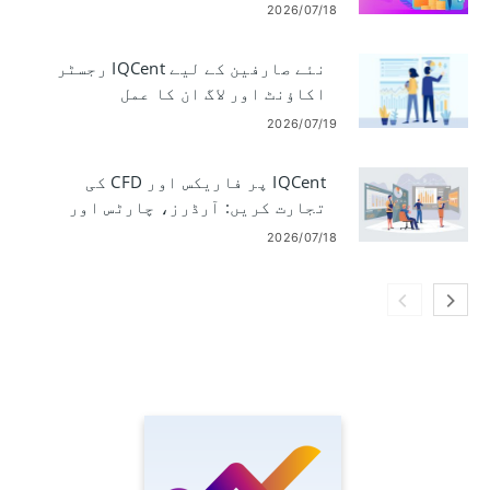
2026/07/18
نئے صارفین کے لیے IQCent رجسٹر
اکاؤنٹ اور لاگ ان کا عمل
2026/07/19
IQCent پر فاریکس اور CFD کی
تجارت کریں: آرڈرز، چارٹس اور
رسک
2026/07/18