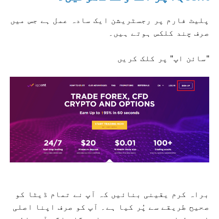
پلیٹ فارم پر رجسٹریشن ایک سادہ عمل ہے جس میں
صرف چند کلکس ہوتے ہیں۔
"سائن اپ" پر کلک کریں
براہ کرم یقینی بنائیں کہ آپ نے تمام ڈیٹا کو
صحیح طریقے سے پُر کیا ہے۔
آپ کو صرف اپنا اصلی