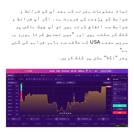
تمام معلومات بھرنے کے بعد آپ کو شرائط و
ضوابط کو پڑھنے کی ضرورت ہے۔
اگر آپ شرائط و
ضوابط سے اتفاق کرتے ہیں تو آپ چیک باکس پر
کلک کر سکتے ہیں اور "میں تصدیق کرتا ہوں، یہ
سروس مجھے USA کے علاقے سے باہر فراہم کی گئی
ہے"
پھر "اگلا" بٹن پر کلک کریں۔