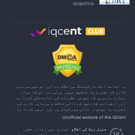
2026/07/19
یہ اشاعت ایک مارکیٹنگ مواصلات ہے اور اس میں سرمایہ
کاری کے مشورے یا تحقیق نہیں ہوتی ہے۔ اس کا مواد
ہمارے ماہرین کے عمومی نظریات کی نمائندگی کرتا ہے
اور انفرادی قارئین کے ذاتی حالات ، سرمایہ کاری کے
تجربے یا موجودہ مالی صورتحال پر غور نہیں کرتا ہے۔
Unofficial website of the IQCent
جنرل رسک کی اطلاع
: تجارت میں زیادہ خطرہ
سرمایہ کاری شامل ہے۔ ایسے فنڈز میں سرمایہ