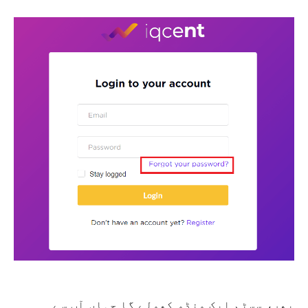
پھر، سسٹم ایک ونڈو کھولے گا جہاں آپ سے