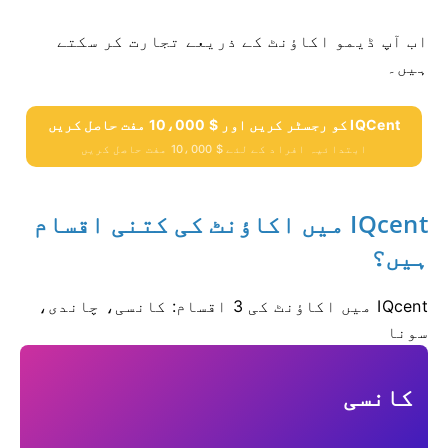
اب آپ ڈیمو اکاؤنٹ کے ذریعے تجارت کر سکتے
ہیں۔
IQCent کو رجسٹر کریں اور $ 10،000 مفت حاصل کریں
ابتدائیہ افراد کے لئے $ 10،000 مفت حاصل کریں
IQcent میں اکاؤنٹ کی کتنی اقسام
ہیں؟
IQcent میں اکاؤنٹ کی 3 اقسام: کانسی، چاندی،
سونا
کانسی