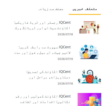
متعلقہ خبریں
مصنف سے زیادہ
IQCent رجسٹر اور ٹریڈ فاریکس:
اکاؤنٹ سیٹ اپ اور ٹریڈنگ ورک
فلو
2026/07/18
IQCent سپورٹ سے رابطہ کریں:
لائیو چیٹ، ای میل، فون اور مدد
کے اختیارات
2026/07/19
IQCent اکاؤنٹ کی تصدیق:
دستاویزات، مراحل اور
پروسیسنگ کا وقت
2026/07/18
IQCent اکاؤنٹ کھولیں اور رقم
نکالیں: اقدامات اور تقاضے