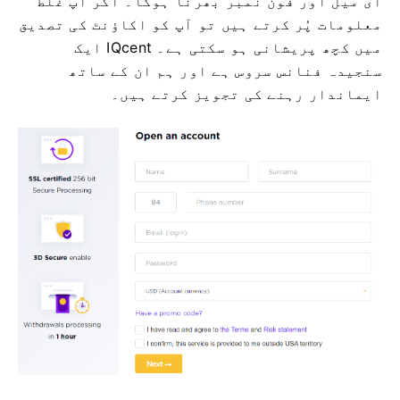
ای میل اور فون نمبر بھرنا ہوگا۔
اگر آپ غلط
معلومات پُر کرتے ہیں تو آپ کو اکاؤنٹ کی تصدیق
میں کچھ پریشانی ہو سکتی ہے۔
IQcent ایک
سنجیدہ فنانس سروس ہے اور ہم ان کے ساتھ
ایماندار رہنے کی تجویز کرتے ہیں۔