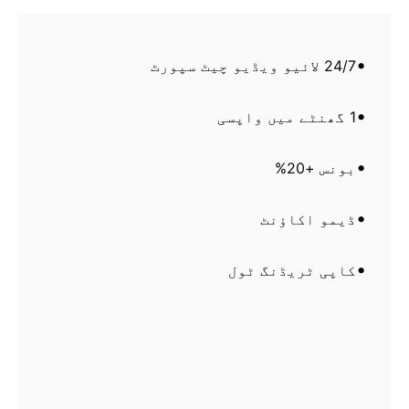
24/7 لائیو ویڈیو چیٹ سپورٹ
1 گھنٹے میں واپسی
بونس +20%
ڈیمو اکاؤنٹ
کاپی ٹریڈنگ ٹول