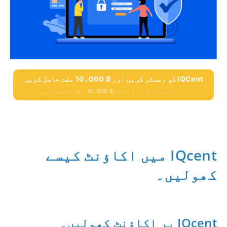
IQCent کو رجسٹر کریں اور $ 10،000 مفت حاصل کریں
ابتدائیہ افراد کے لئے $ 10،000 مفت حاصل کریں
IQcent میں اکاؤنٹ کیسے
کھولیں۔
IQcent پر اکاؤنٹ کھولیں۔