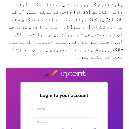
پلیٹ فارم کی ویب سائٹ پر جانا ہوگا۔
اپنا
ذاتی اکاؤنٹ (لاگ ان) داخل کرنے کے لیے، آپ کو
"لاگ ان" پر کلک کرنا ہوگا۔
سائٹ کے مرکزی صفحہ
پر اور لاگ ان (ای میل) اور پاس ورڈ درج کریں جو
آپ نے رجسٹریشن کے دوران بیان کیا تھا۔
اگر
آپ، رجسٹریشن کے وقت، مینو استعمال کرتے ہیں
«لاگڈ رہیں».
پھر بعد کے دوروں پر، آپ اجازت کے
بغیر کر سکتے ہیں۔