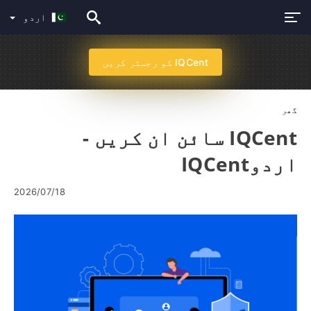
اردو
IQCent کو رجسٹر کریں
گھر
IQCent سائن ان کریں -
اردوIQCent
2026/07/18