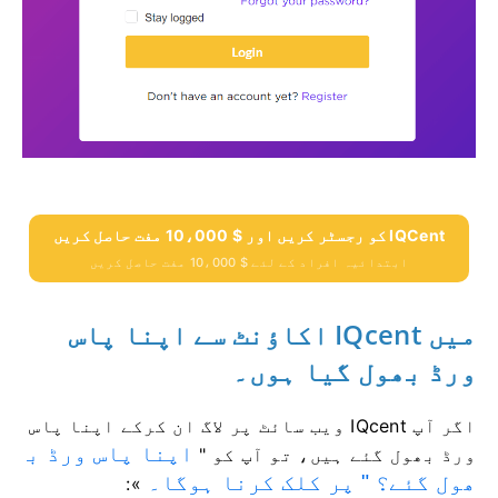
IQCent کو رجسٹر کریں اور $ 10،000 مفت حاصل کریں
ابتدائیہ افراد کے لئے $ 10،000 مفت حاصل کریں
میں IQcent اکاؤنٹ سے اپنا پاس
ورڈ بھول گیا ہوں۔
اگر آپ IQcent ویب سائٹ پر لاگ ان کرکے اپنا پاس
اپنا پاس ورڈ ب
ورڈ بھول گئے ہیں، تو آپ کو "
ھول گئے؟ " پر کلک کرنا ہوگا۔
»: