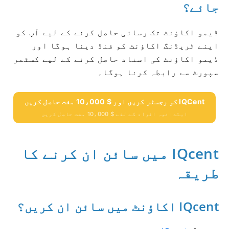
جائے؟
ڈیمو اکاؤنٹ تک رسائی حاصل کرنے کے لیے آپ کو
اپنے ٹریڈنگ اکاؤنٹ کو فنڈ دینا ہوگا اور
ڈیمو اکاؤنٹ کی اسناد حاصل کرنے کے لیے کسٹمر
سپورٹ سے رابطہ کرنا ہوگا۔
IQCent کو رجسٹر کریں اور $ 10،000 مفت حاصل کریں
ابتدائیہ افراد کے لئے $ 10،000 مفت حاصل کریں
IQcent میں سائن ان کرنے کا
طریقہ
IQcent اکاؤنٹ میں سائن ان کریں؟