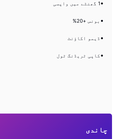
1 گھنٹے میں واپسی
بونس +20%
ڈیمو اکاؤنٹ
کاپی ٹریڈنگ ٹول
چاندی