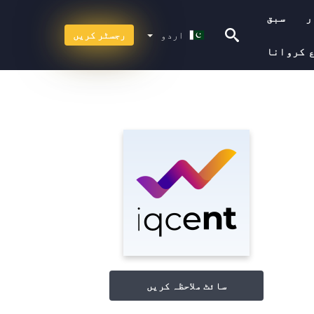
ر
سبق
اردو
اردو
رجسٹر کریں
 کروانا
سائٹ ملاحظہ کریں