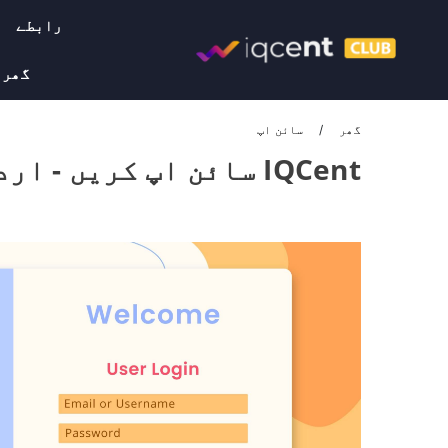
رابطے
گھر
گھر
سائن اپ
IQCent سائن اپ کریں - اردوIQCent