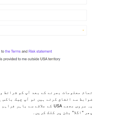
تمام معلومات بھرنے کے بعد آپ کو شرائط و
ضوابط سے اتفاق کرتے ہیں تو آپ چیک باکس پ
یہ سروس مجھے USA کے علاقے سے باہر فراہم کی گئی ہے"
پھر "اگلا" بٹن پر کلک کریں۔