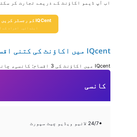
اب آپ ڈیمو اکاؤنٹ کے ذریعے تجارت کر سکت
IQCent کو رجسٹر کریں اور $ 10،000 مفت حاصل کریں
ابتدائیہ افراد کے لئے $ 10،000 مفت 
IQcent میں اکاؤنٹ کی کتنی اقسام ہیں؟
IQcent میں اکاؤنٹ کی 3 اقسام: کانسی، چاندی، سونا
کانسی
24/7 لائیو ویڈیو چیٹ سپورٹ