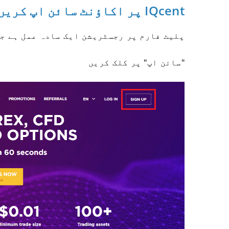
IQcent پر اکاؤنٹ سائن اپ کریں۔
پلیٹ فارم پر رجسٹریشن ایک سادہ عمل ہے جس
"سائن اپ" پر کلک کریں