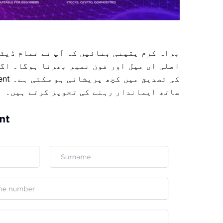
براہ کرم یقینی بنائیں کہ آپ نے تمام ڈیٹا
اصلی ای میل اور فون نمبر بھرنا ہوگا۔
اگر
کی تصدیق میں کچھ پریشانی ہو سکتی ہے۔
ساتھ ایماندار رہنے کی تجویز کرتے ہیں۔