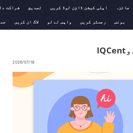
جائزہ
اپلی کیشن ڈاؤن لوڈ کریں
تصدیق
شراکت دا
بونس
رجسٹر کریں
واپس لے لو
لاگ ان کریں
جمع
2026/07/18