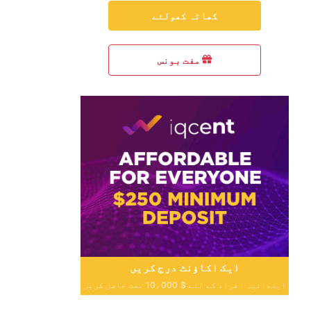
کھاتہ کھولئے
مفت بونس
ایک اکاؤنٹ درج کریں
ابتدائیہ افراد کے لئے $ 10،000 مفت حاصل کریں