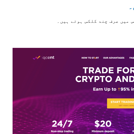
 میں صرف چند کلکس ہوتے ہیں۔