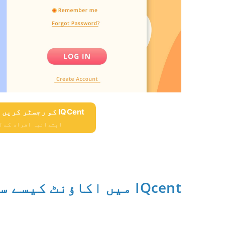
IQCent کو رجسٹر کریں اور $ 10،000 مفت حاصل کریں
ابتدائیہ افراد کے لئے $ 10،000 مفت 
IQcent میں اکاؤنٹ کیسے سائن اپ کریں۔