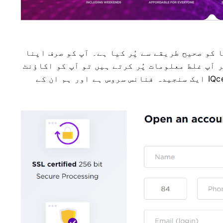
 کو صحیح طریقے سے پُر کیا ہے۔
آپ کو صرف اپنا
 آپ غلط معلومات پُر کرتے ہیں تو آپ کو اکاؤنٹ
IQcent ایک سنجیدہ فنانس سروس ہے اور ہم ان کے