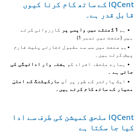
IQCent کے ساتھ کام کرنا کیوں
قابل قدر ہے۔
ہم
1 گھنٹے میں واپسی پر
کارروائی کرتے
ہیں (صنعت میں نمبر 1)
ہم صنعت میں سب سے مقبول تجارتی پلیٹ فارم
پیش کرتے ہیں۔
ہمارے ملحقہ افراد کو
ہفتہ وار ادائیگی کی
جاتی ہے ۔
ایک پارٹنر کے طور پر آپ
مارکیٹنگ کے اعلیٰ
معیار کے ساتھ کام کرتے ہیں۔
IQCent ملحق کمیشن کی طرف سے ادا
کیا جا سکتا ہے