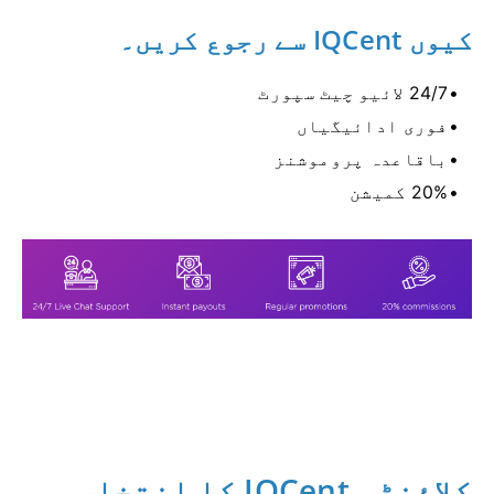
کیوں IQCent سے رجوع کریں۔
24/7 لائیو چیٹ سپورٹ
فوری ادائیگیاں
باقاعدہ پروموشنز
20% کمیشن
کلائنٹس IQCent کا انتخاب