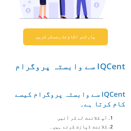
پارٹنر اکاؤنٹ رجسٹر کریں
IQCent سے وابستہ پروگرام
IQCent سے وابستہ پروگرام کیسے
کام کرتا ہے۔
آپ کلائنٹ لے کر آئیں
کلائنٹ ڈپازٹ کرتے ہیں۔