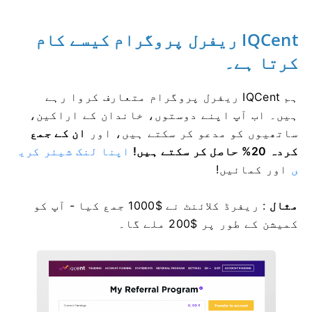
IQCent ریفرل پروگرام کیسے کام
کرتا ہے۔
ہم IQCent ریفرل پروگرام متعارف کروا رہے
ہیں۔
اب آپ اپنے دوستوں، خاندان کے اراکین،
ساتھیوں کو مدعو کر سکتے ہیں، اور
ان کے جمع
کردہ 20% حاصل کر سکتے ہیں!
اپنا لنک شیئر کری
ں
اور کمائیں!
مثال
: ریفرڈ کلائنٹ نے $1000 جمع کیا - آپ کو
کمیشن کے طور پر $200 ملے گا۔