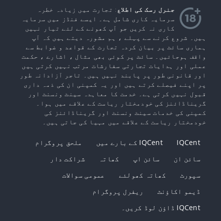
جنرل رسک کی اطلاع
: تجارت میں زیادہ خطرہ
سرمایہ کاری شامل ہے۔ ایسے فنڈز میں سرمایہ
کاری نہ کریں جو آپ کھونے کے لئے تیار نہیں
ہیں۔ شروع کرنے سے پہلے ، ہم مشورہ دیتے ہیں کہ آپ
ہماری سائٹ پر بیان کردہ تجارت کے قواعد و ضوابط سے
واقف ہوجائیں۔ سائٹ پر کوئی بھی مثال ، اشارے ، حکمت
عملی اور ہدایات تجارتی سفارشات مرتب نہیں کرتی ہیں
اور قانونی طور پر پابند نہیں ہیں۔ تاجر آزادانہ طور
پر اپنے فیصلے کرتے ہیں اور یہ کمپنی ان کی ذمہ داری
قبول نہیں کرتی ہے۔ خدمت کا معاہدہ سینٹ ونسنٹ اور
گریناڈائنز کی خودمختار ریاست کے علاقے میں ہوا۔
کمپنی کی خدمات سینٹ ونسنٹ اور گریناڈائنز کی
خودمختار ریاست کے علاقے میں مہیا کی جاتی ہیں۔
IQCent
IQCent کے بارے میں
ملحق پروگرام
سائن ان
سائن اپ
کھاتہ
شراکت دار
سپورٹ
کھاتہ کھولئے
عمومی سوالات
ڈیمو اکاؤنٹ
ریفرل پروگرام
IQCent ڈاؤن لوڈ کریں۔