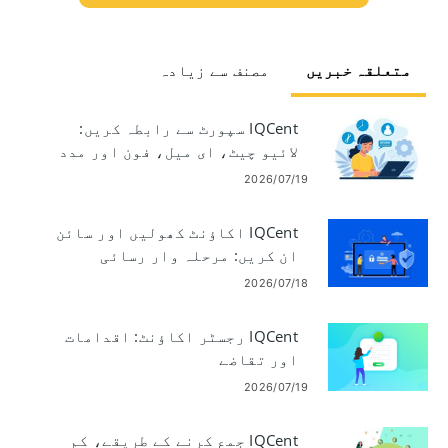
متعلقہ خبریں
مصنف سے زیادہ
IQCent سپورٹ سے رابطہ کریں:
لائیو چیٹ، ای میل، فون اور مدد
کے اختیارات
2026/07/19
IQCent اکاؤنٹ کھولیں اور سائن
ان کریں: مرحلہ وار رسائی
2026/07/18
IQCent رجسٹر اکاؤنٹ: اقدامات
اور تقاضے
2026/07/19
IQCent جمع کرنے کے طریقے، کم