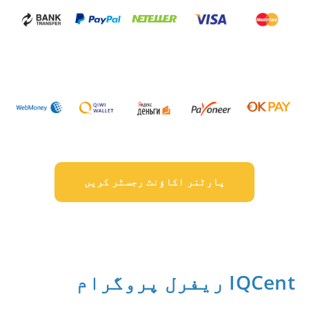
پارٹنر اکاؤنٹ رجسٹر کریں
IQCent ریفرل پروگرام