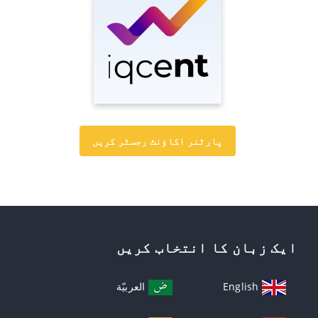
پارٹنر اکاؤنٹ رجسٹر کریں
ایک زبان کا انتخاب کریں
English
العربيّة