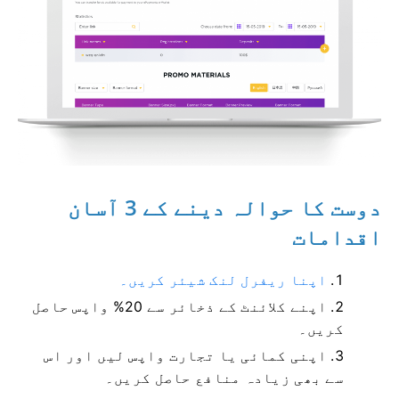
دوست کا حوالہ دینے کے 3 آسان
اقدامات
اپنا ریفرل لنک شیئر کریں۔
اپنے کلائنٹ کے ذخائر سے 20% واپس حاصل
کریں۔
اپنی کمائی یا تجارت واپس لیں اور اس
سے بھی زیادہ منافع حاصل کریں۔