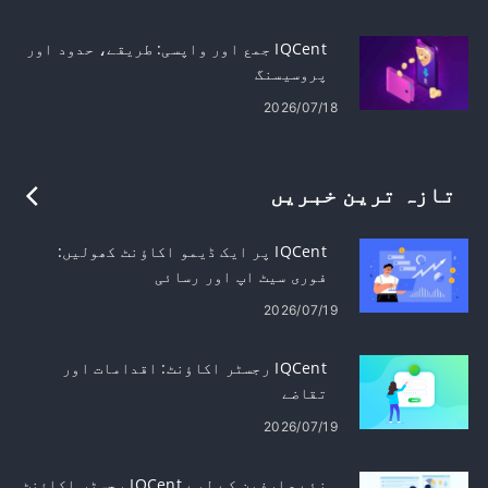
IQCent جمع اور واپسی: طریقے، حدود اور
پروسیسنگ
2026/07/18
تازہ ترین خبریں
IQCent پر ایک ڈیمو اکاؤنٹ کھولیں:
فوری سیٹ اپ اور رسائی
2026/07/19
IQCent رجسٹر اکاؤنٹ: اقدامات اور
تقاضے
2026/07/19
نئے صارفین کے لیے IQCent رجسٹر اکاؤنٹ