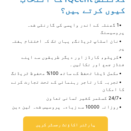
کیوں کرتے ہیں؟
1 گھنٹہ کے اندر واپسی کی گارنٹی شدہ
پروسیسنگ
نان اسٹاپ ٹریڈنگ، یہاں تک کہ اختتام ہفتہ
پر
کرپٹو، کارڈز اور دیگر طریقوں سے اپنے
فنڈز جمع اور نکالیں۔
مکمل ڈیٹا تحفظ کے ساتھ 100% محفوظ ٹریڈنگ
تجربہ کار تاجر رہنمائی کے تحت تجارت کرنے
کا امکان
24/7 کسٹمر کثیر لسانی تعاون
روزانہ 10000 سے زیادہ پروسیس شدہ لین دین
پارٹنر اکاؤنٹ رجسٹر کریں