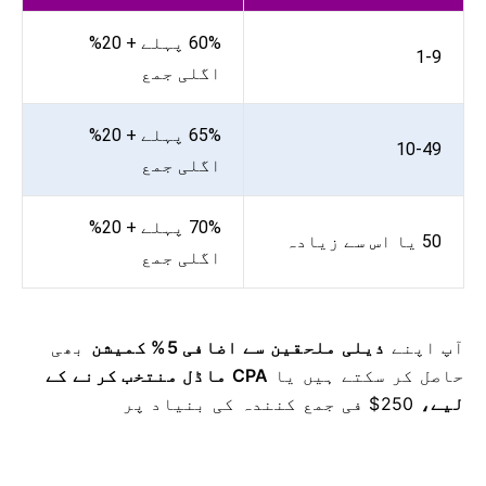
60% پہلے + 20%
1-9
اگلی جمع
65% پہلے + 20%
10-49
اگلی جمع
70% پہلے + 20%
50 یا اس سے زیادہ
اگلی جمع
آپ اپنے
ذیلی ملحقین سے
اضافی 5% کمیشن
بھی
حاصل کر سکتے ہیں
یا
CPA ماڈل منتخب کرنے کے
لیے،
250$ فی جمع کنندہ کی بنیاد پر