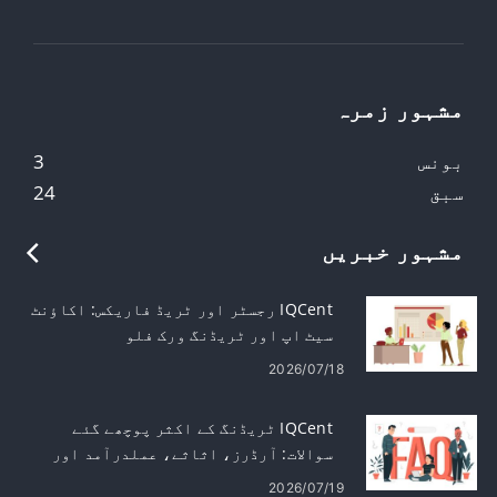
مشہور زمرہ
بونس
3
سبق
24
مشہور خبریں
IQCent رجسٹر اور ٹریڈ فاریکس: اکاؤنٹ
سیٹ اپ اور ٹریڈنگ ورک فلو
2026/07/18
IQCent ٹریڈنگ کے اکثر پوچھے گئے
سوالات: آرڈرز، اثاثے، عملدرآمد اور
رسک
2026/07/19