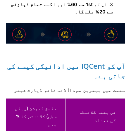
آپ کو
1st سے 60%
اور
اگلے تمام ڈپازٹس
سے 20% ملے گا۔
آپ کو IQCent میں ادائیگی کیسے کی
جاتی ہے۔
صنعت میں بہترین سودا!
لائف ٹائم ڈپازٹ شیئر
ملحق کمیشن (پہلی
فی ہفتہ کلائنٹس
سطح) کلائنٹس کا %
کی تعداد
جمع