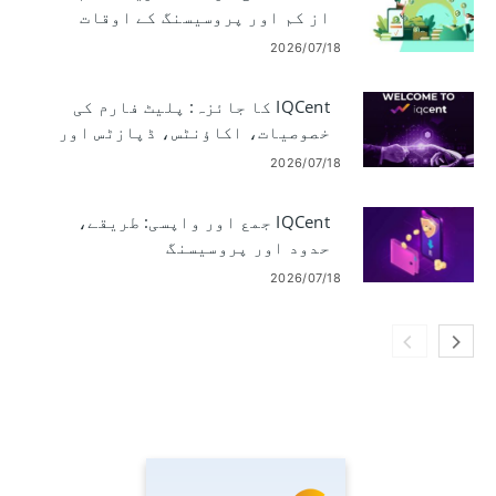
از کم اور پروسیسنگ کے اوقات
2026/07/18
IQCent کا جائزہ: پلیٹ فارم کی
خصوصیات، اکاؤنٹس، ڈپازٹس اور
ٹریڈنگ
2026/07/18
IQCent جمع اور واپسی: طریقے،
حدود اور پروسیسنگ
2026/07/18