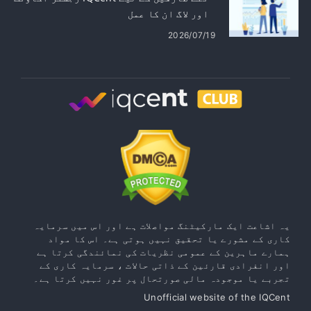
اور لاگ ان کا عمل
2026/07/19
یہ اشاعت ایک مارکیٹنگ مواصلات ہے اور اس میں سرمایہ
کاری کے مشورے یا تحقیق نہیں ہوتی ہے۔ اس کا مواد
ہمارے ماہرین کے عمومی نظریات کی نمائندگی کرتا ہے
اور انفرادی قارئین کے ذاتی حالات ، سرمایہ کاری کے
تجربے یا موجودہ مالی صورتحال پر غور نہیں کرتا ہے۔
Unofficial website of the IQCent