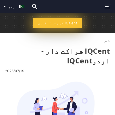
اردو
IQCent کو رجسٹر کریں
گھر
IQCent شراکت دار -
اردوIQCent
2026/07/19